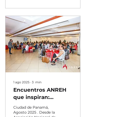
1 ago 2025
∙
3
min
Encuentros ANREH
que inspiran:
conocimiento,
Ciudad de Panamá,
conexión y
Agosto 2025 . Desde la