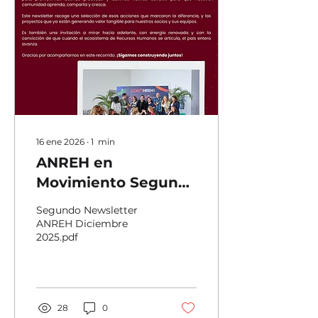
16 ene 2026
∙
1
min
ANREH en
Movimiento Segunda
Edición: Conoce las
Segundo Newsletter
actividades de estos
ANREH Diciembre
2025.pdf
últimos 7 meses.
28
0