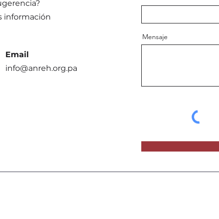
ugerencia?
s información
Mensaje
Email
info@anreh.org.pa