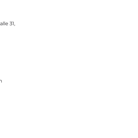
le 31,
m